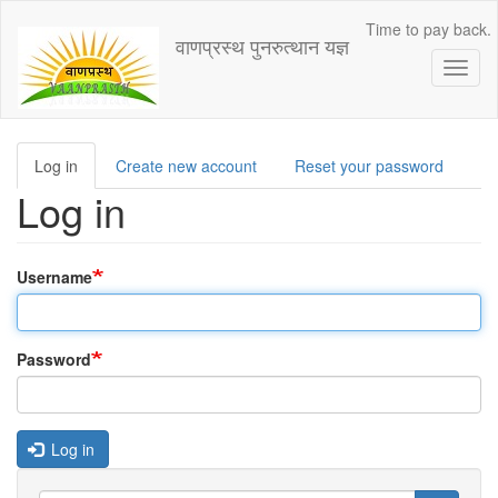
Skip
Time to pay back.
to
वाणप्रस्थ पुनरुत्थान यज्ञ
main
Toggl
content
naviga
Log in
(active
Create new account
Reset your password
Primary
tab)
Log in
tabs
Username
Password
Log in